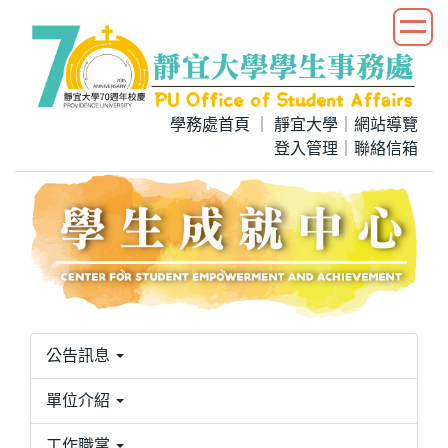
跳
到
主
要
內
學務處首頁
｜
靜宜大學
｜
網站導覽
容
登入管理
｜
聯絡信箱
區
公告訊息
單位介紹
工作職掌