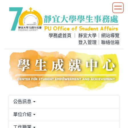
跳
到
主
要
內
學務處首頁
｜
靜宜大學
｜
網站導覽
容
登入管理
｜
聯絡信箱
區
公告訊息
單位介紹
工作職掌