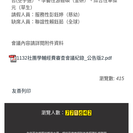
哲(空手道）、學藝性游鎧碩（金研）、綜合性卓傑
元（草生）
請假人員：服務性彭鈺婷（慈幼）
缺席人員：聯誼性賴鈺茹（全球）
會議內容請詳閱附件資料
1132社團學輔經費審查會議紀錄_公告版2.pdf
瀏覽數:
415
友善列印
瀏覽人數：