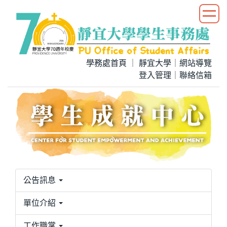
跳
到
主
要
內
學務處首頁
｜
靜宜大學
｜
網站導覽
容
登入管理
｜
聯絡信箱
區
公告訊息
單位介紹
工作職掌