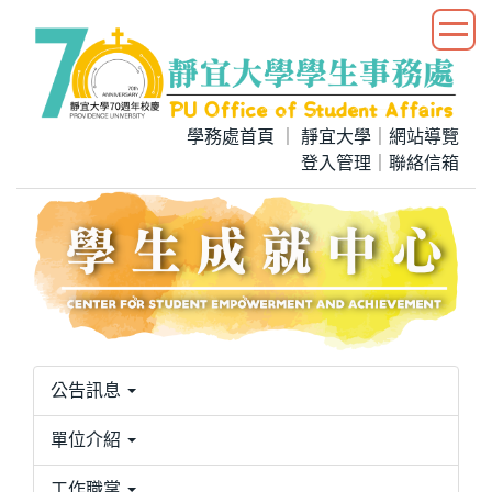
跳
到
主
要
內
學務處首頁
｜
靜宜大學
｜
網站導覽
容
登入管理
｜
聯絡信箱
區
公告訊息
單位介紹
工作職掌