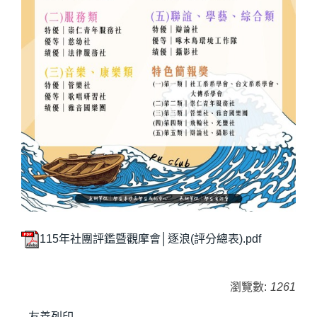
115年社團評鑑暨觀摩會│逐浪(評分總表).pdf
瀏覽數:
1261
友善列印