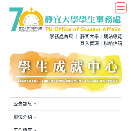
跳
到
主
要
內
學務處首頁
｜
靜宜大學
｜
網站導覽
容
登入管理
｜
聯絡信箱
區
公告訊息
單位介紹
工作職掌