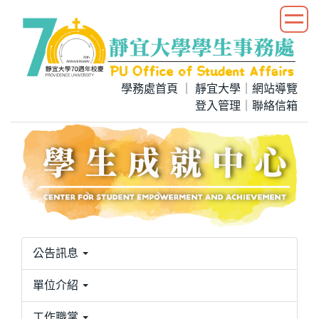
跳
到
主
要
內
學務處首頁
｜
靜宜大學
｜
網站導覽
容
登入管理
｜
聯絡信箱
區
公告訊息
單位介紹
工作職掌