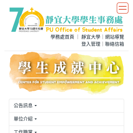
跳
到
主
要
內
學務處首頁
｜
靜宜大學
｜
網站導覽
容
登入管理
｜
聯絡信箱
區
公告訊息
單位介紹
工作職掌